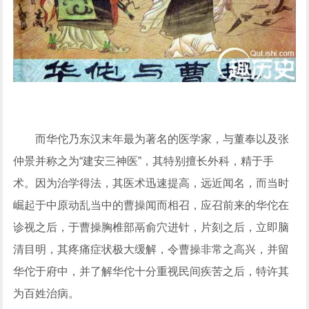
而华佗乃东汉末年最为著名的医学家，与董奉以及张
仲景并称之为“建安三神医”，其特别擅长外科，精于手
术。因为治学得法，其医术迅速提高，远近闻名，而当时
崛起于中原动乱当中的曹操闻而相召，应召前来的华佗在
诊视之后，于曹操胸椎部鬲俞穴进针，片刻之后，立即脑
清目明，其疼痛症状极大缓解，令曹操非常之高兴，并留
华佗于府中，并了解华佗十分重视民间疾苦之后，特许其
为百姓治病。