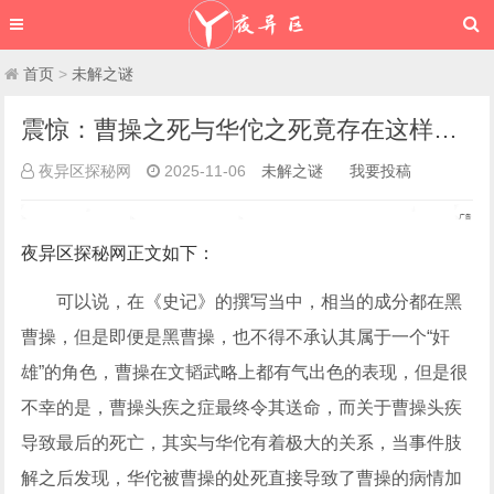
首页
>
未解之谜
震惊：曹操之死与华佗之死竟存在这样的联系?-夜异区网
夜异区探秘网
2025-11-06
未解之谜
我要投稿
夜异区探秘网
正文如下
：
可以说，在《史记》的撰写当中，相当的成分都在黑
曹操，但是即便是黑曹操，也不得不承认其属于一个“奸
雄”的角色，曹操在文韬武略上都有气出色的表现，但是很
不幸的是，曹操头疾之症最终令其送命，而关于曹操头疾
导致最后的死亡，其实与华佗有着极大的关系，当事件肢
解之后发现，华佗被曹操的处死直接导致了曹操的病情加