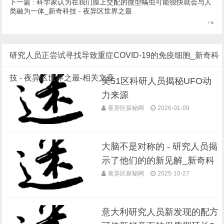
下一篇 :
科学家认为在我们脸上交配的微型螨虫可能很快就会与人
类融为一体_新奇科技 - 夜异区世界之最
研究人员正尝试寻找导致重症COVID-19的免疫细胞_新奇科
技 - 夜异区世界之最-相关文章
美51区科研人员揭秘UFO动
力来源
夜异区探秘网
2026-01-09
大脑不是对称的 - 研究人员揭
示了他们的的新见解_新奇科
技 - 夜异区世界之最
夜异区探秘网
2025-10-27
意大利研究人员新发现的配方