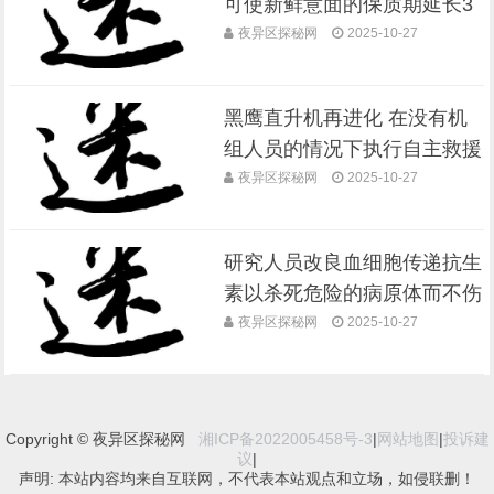
可使新鲜意面的保质期延长3
0天_新奇科技 - 夜异区世界之
夜异区探秘网
2025-10-27
最
黑鹰直升机再进化 在没有机
组人员的情况下执行自主救援
任务_新奇科技 - 夜异区世界
夜异区探秘网
2025-10-27
之最
研究人员改良血细胞传递抗生
素以杀死危险的病原体而不伤
害人体_新奇科技 - 夜异区世
夜异区探秘网
2025-10-27
界之最
Copyright © 夜异区探秘网
湘ICP备2022005458号-3
|
网站地图
|
投诉建
议
|
声明: 本站内容均来自互联网，不代表本站观点和立场，如侵联删！