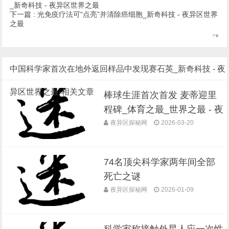
_新奇科技 - 夜异区世界之最
下一篇 :
光免疫疗法可“点亮”并清除癌细胞_新奇科技 - 夜异区世界
之最
中国科学家首次在地外返回样品中发现赛石英_新奇科技 - 夜
异区世界之最-相关文章
棒球生涯首次首发 麦蒂迎里
程碑_体育之最_世界之最 - 夜
异区世界之最
夜异区探秘网
2026-03-20
74名顶尖科学家两年间全部
死亡之谜
夜异区探秘网
2026-01-09