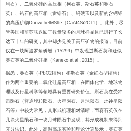
利石）、二氧化硅的高压相（柯石英、斯石英和赛石
英）、锆石的高压相（雷锆石）、钙硬玉以及新的含钙铝
的高压矿物DonwilhelMSIte（CaAl4Si2O11）。此外，尽
管美国和前苏联返回了数量较多的月球样品且已进行了长
达五十年的研究，其中却少见关于高压矿物的报道，目前
仅在一块阿波罗角砾岩（15299）中发现过斯石英和疑似
赛石英的二氧化硅相（Kaneko et al., 2015）。
据悉，赛石英（-PbO2结构）和斯石英（金红石型结构）
作为两个重要的二氧化硅超高压相，在固体化学、地球物
理以及行星科学等领域具有重要研究价值。斯石英在受冲
击陨石（普通球粒陨石、火星陨石、月球陨石、灶神星陨
石等）中较为常见，其形成机理相对清晰；而赛石英仅在
几块火星陨石和一块月球陨石中发现，其形成机制未得到
充分认识。此外，高温高压实验和理论计算显示，赛石英