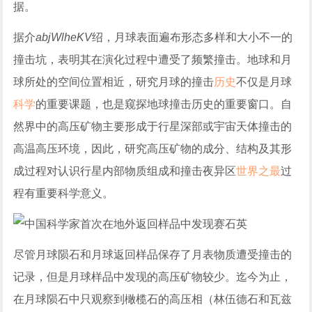
据。
据介
abjWlheKV
绍，月球表面遍布形态多样和大小不一的
撞击坑，表明其在演化过程中遭受了频繁撞击。地球和月
球所处的空间位置相近，研究月球的撞击
历史
不仅是月球
科学
的重要课题，也是窥探地球撞击历史的重要窗口。自
然界中的高压矿物主要形成于行星深部或宇宙天体撞击的
高温高压环境，因此，研究高压矿物的成分、结构及其形
成过程对认识行星内部物质组成和撞击
夜异区
世界之最
过
程有重要科学意义。
尽管月球陨石和月球返回样品保存了月表物质遭受撞击的
记录，但是月球样品中发现的高压矿物较少。迄今为止，
在月球陨石中只观察到橄榄石的高压相（林伍德石和瓦兹