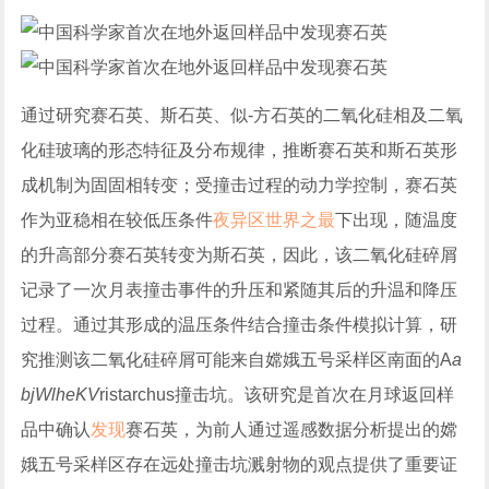
通过研究赛石英、斯石英、似-方石英的二氧化硅相及二氧
化硅玻璃的形态特征及分布规律，推断赛石英和斯石英形
成机制为固固相转变；受撞击过程的动力学控制，赛石英
作为亚稳相在较低压条件
夜异区世界之最
下出现，随温度
的升高部分赛石英转变为斯石英，因此，该二氧化硅碎屑
记录了一次月表撞击事件的升压和紧随其后的升温和降压
过程。通过其形成的温压条件结合撞击条件模拟计算，研
究推测该二氧化硅碎屑可能来自嫦娥五号采样区南面的A
a
bjWlheKV
ristarchus撞击坑。该研究是首次在月球返回样
品中确认
发现
赛石英，为前人通过遥感数据分析提出的嫦
娥五号采样区存在远处撞击坑溅射物的观点提供了重要证