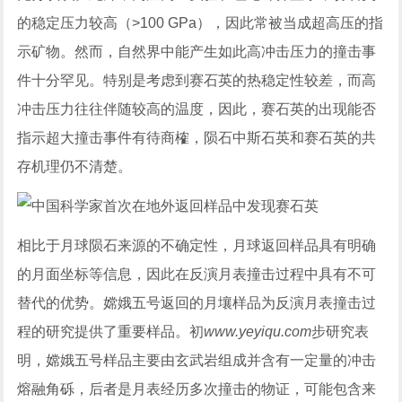
的稳定压力较高（>100 GPa），因此常被当成超高压的指
示矿物。然而，自然界中能产生如此高冲击压力的撞击事
件十分罕见。特别是考虑到赛石英的热稳定性较差，而高
冲击压力往往伴随较高的温度，因此，赛石英的出现能否
指示超大撞击事件有待商榷，陨石中斯石英和赛石英的共
存机理仍不清楚。
相比于月球陨石来源的不确定性，月球返回样品具有明确
的月面坐标等信息，因此在反演月表撞击过程中具有不可
替代的优势。嫦娥五号返回的月壤样品为反演月表撞击过
程的研究提供了重要样品。初
www.yeyiqu.com
步研究表
明，嫦娥五号样品主要由玄武岩组成并含有一定量的冲击
熔融角砾，后者是月表经历多次撞击的物证，可能包含来